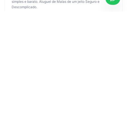
simples e barato. Aluguel de Malas de um jeito Seguro e
Descomplicado.
VER DETALHES
ACESSAR
GET MALAS
GTA — GLOBAL TRAVEL ASSISTANCE
A GTA é uma das principais empresas de assistência e seguro
viagem do Brasil, com mais de 33 anos de experiência.
VER DETALHES
ACESSAR
WHITE LABEL GTA